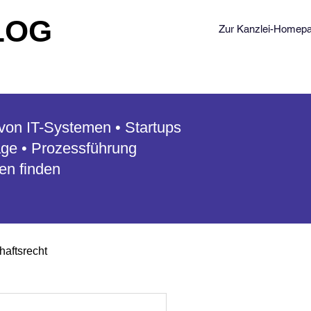
LOG
Zur Kanzlei-Homep
r von IT-Systemen • Startups
äge
• Prozessführung
gen finden
haftsrecht
gerhaftung