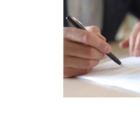
IT-Projektvertrag
Venture C