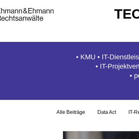
TE
• KMU • IT-Dienstleis
• IT-Projektve
•
p
Alle Beiträge
Data Act
IT-R
Allgemeine Geschäftsbedigung