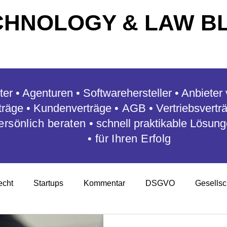
CHNOLOGY & LAW B
ter • Agenturen • Softwarehersteller • Anbiete
rträge
• Kundenverträge
•
AGB • Vertriebsvertr
ersönlich beraten
•
schnell praktikable Lösun
•
für Ihren Erfolg
echt
Startups
Kommentar
DSGVO
Gesellsc
en
Arbeitsrecht
Auftragsdatenverarbeitung
Mana