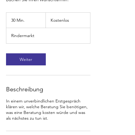
Kostenlos
30 Min.
3
Kostenlos
0
M
Rindermarkt
i
n
.
Weiter
Beschreibung
In einem unverbindlichen Erstgespräch
klären wir, welche Beratung Sie benötigen,
was eine Beratung kosten würde und was
als nächstes zu tun ist.