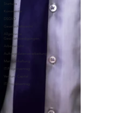
Startups
Kommentar
DSGVO
Gesellschaftsrecht
Allgemeine
Geschäftsbedigungen
Arbeitsrecht
Auftragsdatenverarbeitung
Managerhaftung
IT-Projektvertrag
Venture Capital
IT-Projektvertrag