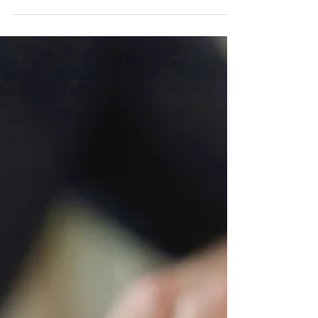
(S. 5): In den...