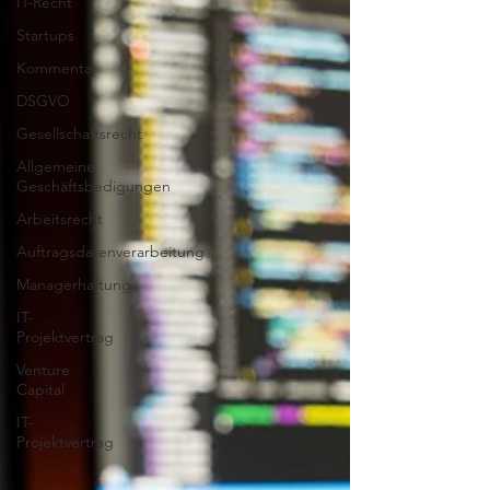
IT-Recht
Startups
Kommentar
DSGVO
Gesellschaftsrecht
Allgemeine
Geschäftsbedigungen
Arbeitsrecht
Auftragsdatenverarbeitung
Managerhaftung
IT-
Projektvertrag
Venture
Capital
IT-
Projektvertrag