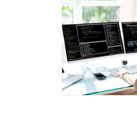
IT-Projektvertrag
Venture C