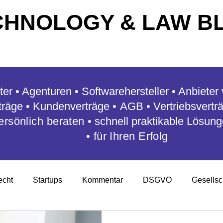
CHNOLOGY & LAW B
ter • Agenturen • Softwarehersteller • Anbiete
rträge
• Kundenverträge
•
AGB • Vertriebsvertr
ersönlich beraten
•
schnell praktikable Lösun
•
für Ihren Erfolg
echt
Startups
Kommentar
DSGVO
Gesellsc
en
Arbeitsrecht
Auftragsdatenverarbeitung
Mana