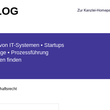
LOG
Zur Kanzlei-Homep
r von IT-Systemen • Startups
äge
• Prozessführung
gen finden
haftsrecht
gerhaftung