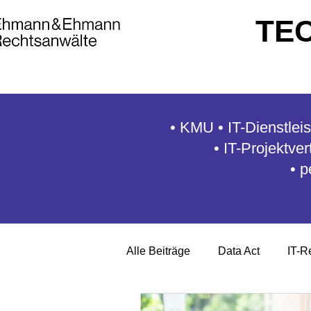
TE
• KMU • IT-Dienstleis
• IT-Projektve
•
p
Alle Beiträge
Data Act
IT-R
Allgemeine Geschäftsbedigung