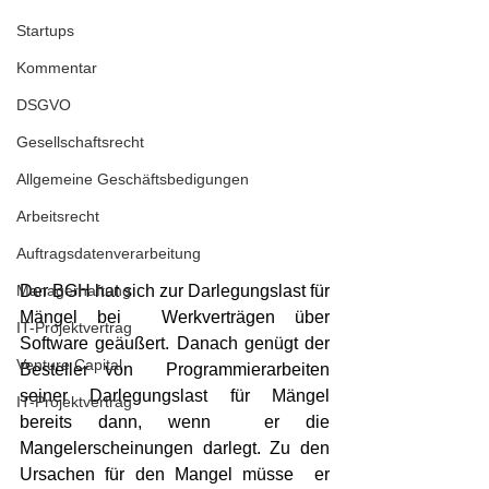
Startups
Kommentar
DSGVO
Gesellschaftsrecht
Allgemeine Geschäftsbedigungen
Arbeitsrecht
Auftragsdatenverarbeitung
Managerhaftung
Der BGH hat sich zur Darlegungslast für 
Mängel bei  Werkverträgen über 
IT-Projektvertrag
Software geäußert. Danach genügt der 
Venture Capital
Besteller von  Programmierarbeiten 
seiner Darlegungslast für Mängel 
IT-Projektvertrag
bereits dann, wenn  er die 
Mangelerscheinungen darlegt. Zu den 
Ursachen für den Mangel müsse  er 